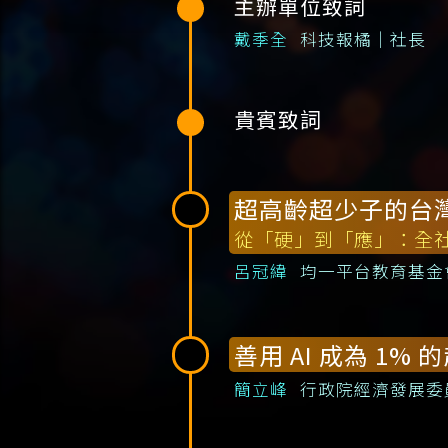
主辦單位致詞
戴季全
科技報橘｜社長
貴賓致詞
超高齡超少子的台灣：
從「硬」到「應」：全社
呂冠緯
均一平台教育基金
善用 AI 成為 1%
簡立峰
行政院經濟發展委