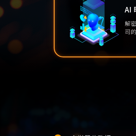
A
解密
司