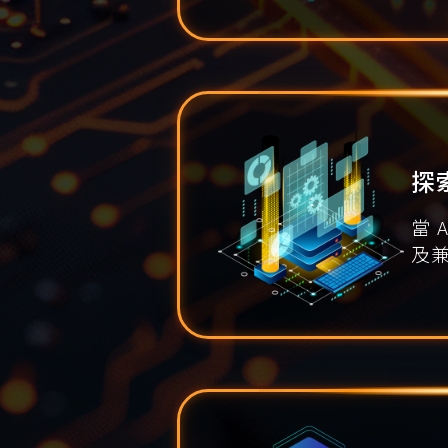
探
當 
及