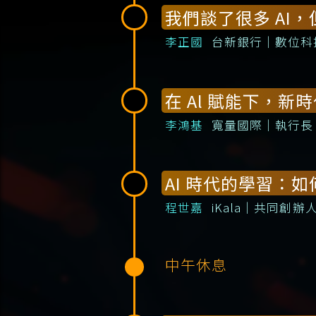
我們談了很多 AI
李正國
台新銀行｜數位科
在 Al 賦能下，
李鴻基
寬量國際｜執行長
AI 時代的學習：
程世嘉
iKala｜共同創
中午休息