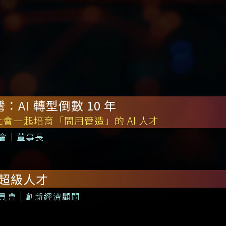
AI 轉型倒數 10 年
會一起培育「問用管造」的 AI 人才
會｜董事長
 的超級人才
員會｜創新經濟顧問